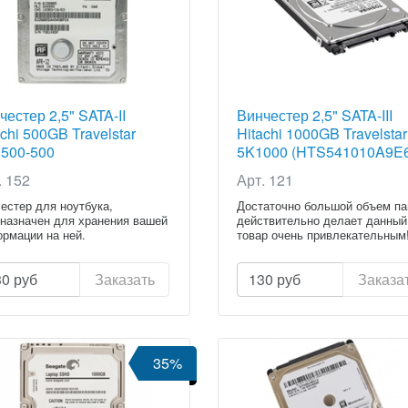
честер 2,5" SATA-II
Винчестер 2,5" SATA-III
achi 500GB Travelstar
Hitachi 1000GB Travelstar
500-500
5K1000 (HTS541010A9E
S545050A7E380)
{Category.Title}
. 152
Арт. 121
egory.Title}
естер для ноутбука,
Достаточно большой объем п
назначен для хранения вашей
действительно делает данный
рмации на ней.
товар очень привлекательным
30
руб
Заказать
130
руб
Заказа
35%