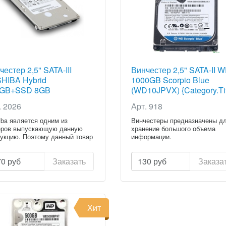
честер 2,5" SATA-III
Винчестер 2,5" SATA-II 
HIBA Hybrid
1000GB Scorpio Blue
0GB+SSD 8GB
(WD10JPVX) {Category.Tit
01ABF050H)
. 2026
Арт. 918
egory.Title}
iba является одним из
Винчестеры предназначены д
еров выпускающую данную
хранение большого объема
укцию. Поэтому данный товар
информации.
.
70
руб
Заказать
130
руб
Заказа
Хит