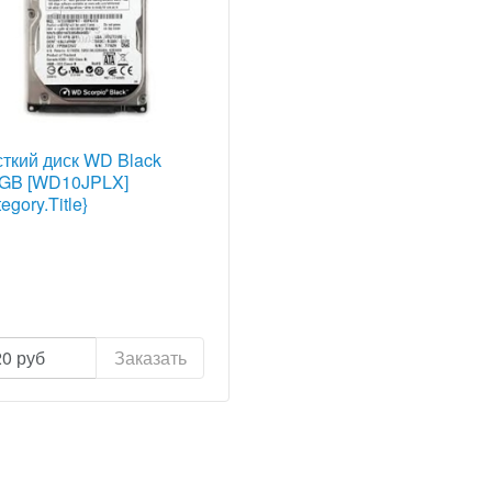
ткий диск WD Black
GB [WD10JPLX]
egory.Title}
20
руб
Заказать