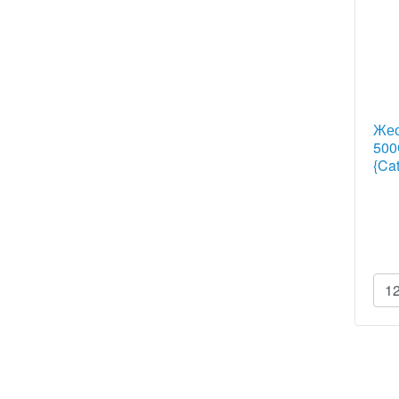
Жес
500
{Cat
1