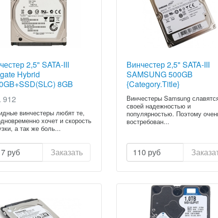
честер 2,5" SATA-III
Винчестер 2,5" SATA-III
gate Hybrid
SAMSUNG 500GB
0GB+SSD(SLC) 8GB
{Category.Title}
top Thin (ST1000LM014)
. 912
Винчестеры Samsung славятс
egory.Title}
своей надежностью и
идные винчестеры любят те,
популярностью. Поэтому очен
одновременно хочет и скорость
востребован...
узки, а так же боль...
17
руб
Заказать
110
руб
Заказа