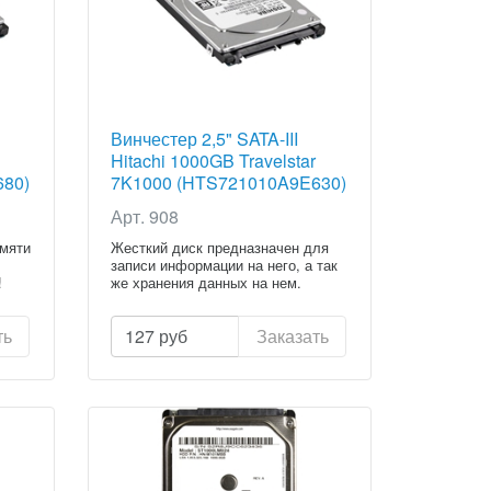
Винчестер 2,5" SATA-III
Hitachi 1000GB Travelstar
680)
7K1000 (HTS721010A9E630)
{Category.Title}
Арт. 908
амяти
Жесткий диск предназначен для
записи информации на него, а так
!
же хранения данных на нем.
ть
127
руб
Заказать