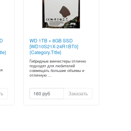
WD
WD 1TB + 8GB SSD
[WD10S21X-24R1BT0]
le}
{Category.Title}
Гибридные винчестеры отлично
подходят для любителей
ля
совмещать большие объемы и
отличную ...
ть
160
руб
Заказать