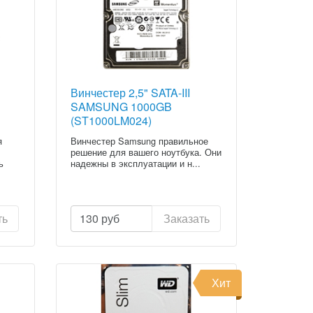
Винчестер 2,5" SATA-III
SAMSUNG 1000GB
(ST1000LM024)
{Category.Title}
я
Винчестер Samsung правильное
решение для вашего ноутбука. Они
ь
надежны в эксплуатации и н...
ть
130
руб
Заказать
Хит