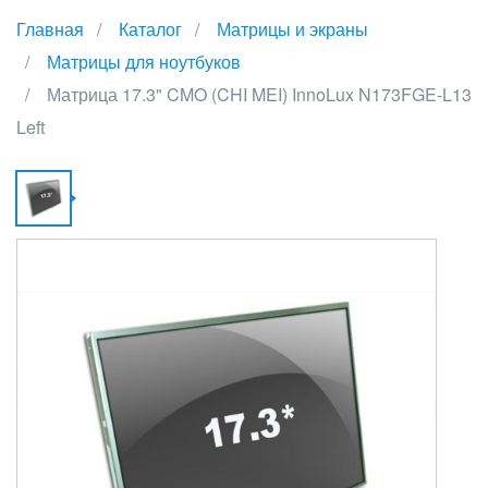
Главная
Каталог
Матрицы и экраны
Матрицы для ноутбуков
Матрица 17.3" CMO (CHI MEI) InnoLux N173FGE-L13
Left
М
1
C
(
M
I
N
L
L
{