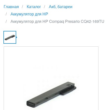
Главная
Каталог
Акб, батареи
Аккумулятор для HP
Аккумулятор для HP Compaq Presario CQ42-169TU
А
Д
H
C
P
C
1
{