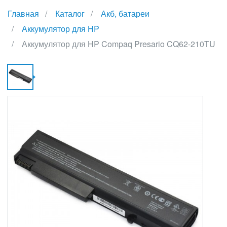
Главная
Каталог
Акб, батареи
Аккумулятор для HP
Аккумулятор для HP Compaq Presario CQ62-210TU
А
Д
H
C
P
C
2
{