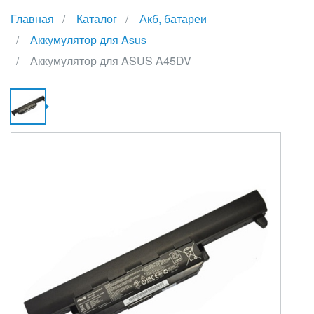
Главная
Каталог
Акб, батареи
Аккумулятор для Asus
Аккумулятор для ASUS A45DV
А
Д
A
A
{