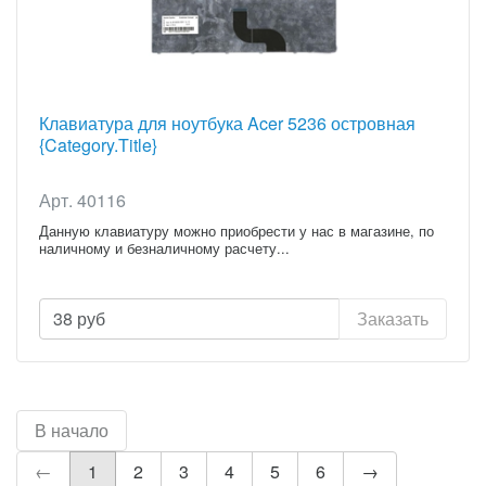
Клавиатура для ноутбука Acer 5236 островная
{Category.Title}
Арт. 40116
Данную клавиатуру можно приобрести у нас в магазине, по
наличному и безналичному расчету...
38
руб
Заказать
В начало
←
1
2
3
4
5
6
→