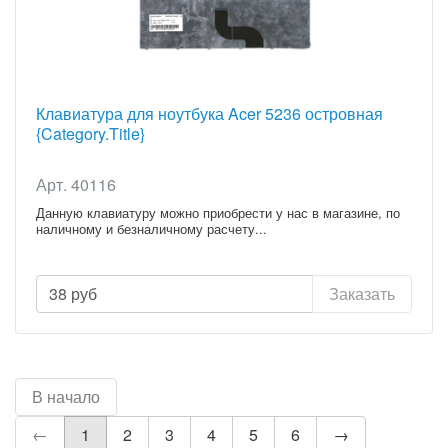
Клавиатура для ноутбука Acer 5236 островная
{Category.Title}
Арт. 40116
Данную клавиатуру можно приобрести у нас в магазине, по
наличному и безналичному расчету...
38
руб
Заказать
В начало
←
1
2
3
4
5
6
→