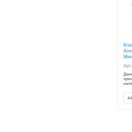
Кла
Ace
Мин
Арт
Данн
прио
нали
расч
4