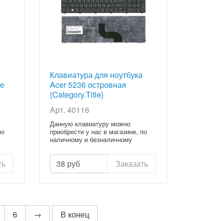
Клавиатура для ноутбука
ке
Acer 5236 островная
{Category.Title}
Арт. 40116
Данную клавиатуру можно
по
приобрести у нас в магазине, по
наличному и безналичному
расчету...
ть
38
руб
Заказать
6
→
В конец