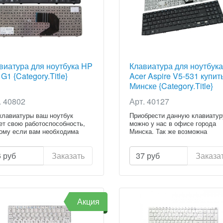
виатура для ноутбука HP
Клавиатура для ноутбука
G1 {Category.Title}
Acer Aspire V5-531 купит
Минске {Category.Title}
. 40802
Арт. 40127
клавиатуры ваш ноутбук
Приобрести данную клавиатур
ет свою работоспособность,
можно у нас в офисе города
ому если вам необходима
Минска. Так же возможна
установ...
6
руб
Заказать
37
руб
Заказа
Акция