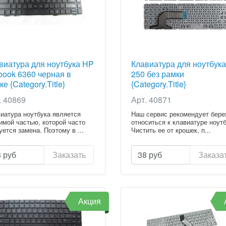
виатура для ноутбука HP
Клавиатура для ноутбук
book 6360 черная в
250 без рамки
е {Category.Title}
{Category.Title}
. 40869
Арт. 40871
иатура ноутбука является
Наш сервис рекомендует бер
имой частью, которой часто
относиться к клавиатуре ноутб
уется замена. Поэтому в ...
Чистить ее от крошек, п...
8
руб
Заказать
38
руб
Заказа
Акция