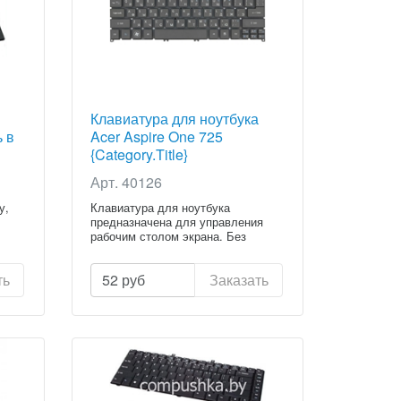
Клавиатура для ноутбука
ь в
Acer Aspire One 725
{Category.Title}
Арт. 40126
у,
Клавиатура для ноутбука
предназначена для управления
рабочим столом экрана. Без
клавиату...
ть
52
руб
Заказать