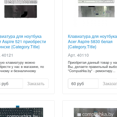
виатура для ноутбука
Клавиатура для ноутбука
r Aspire 521 приобрести
Acer Aspire 5830 белая
нске {Category.Title}
{Category.Title}
. 40121
Арт. 40110
ую клавиатуру можно
Приобретая данный товар у на
брести у нас в магазине, по
Вы, делаете правильный выбо
чному и безналичному
"Compushka.by" - ремонтиру...
ету...
8
руб
Заказать
60
руб
Заказа