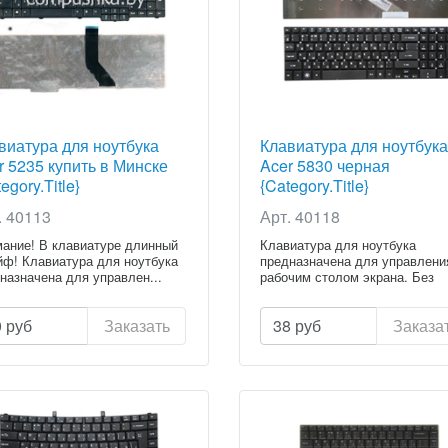
виатура для ноутбука
Клавиатура для ноутбука
r 5235 купить в Минске
Acer 5830 черная
egory.Title}
{Category.Title}
. 40113
Арт. 40118
ание! В клавиатуре длинный
Клавиатура для ноутбука
ф! Клавиатура для ноутбука
предназначена для управлени
назначена для управлен...
рабочим столом экрана. Без
клавиату...
0
руб
Заказать
38
руб
Заказа