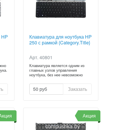
а HP
Клавиатура для ноутбука HP
250 с рамкой {Category.Title}
Арт. 40801
ежно
Клавиатура является одним из
ука.
главных узлов управления
ноутбука, без нее невозможно
испол...
ть
50
руб
Заказать
Акция
Акция