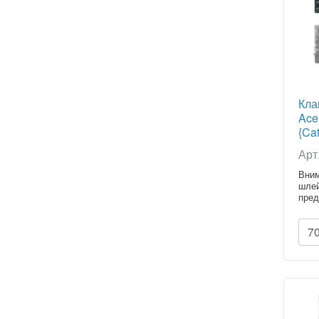
Кла
Ace
{Cat
Арт
Вним
шлей
пред
7