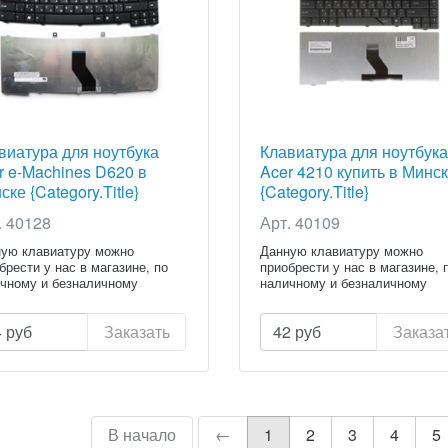
виатура для ноутбука
Клавиатура для ноутбука
r e-Machines D620 в
Acer 4210 купить в Минс
ске {Category.Title}
{Category.Title}
. 40128
Арт. 40109
ую клавиатуру можно
Данную клавиатуру можно
брести у нас в магазине, по
приобрести у нас в магазине, 
чному и безналичному
наличному и безналичному
ету...
расчету...
4
руб
Заказать
42
руб
Заказа
В начало
←
1
2
3
4
5