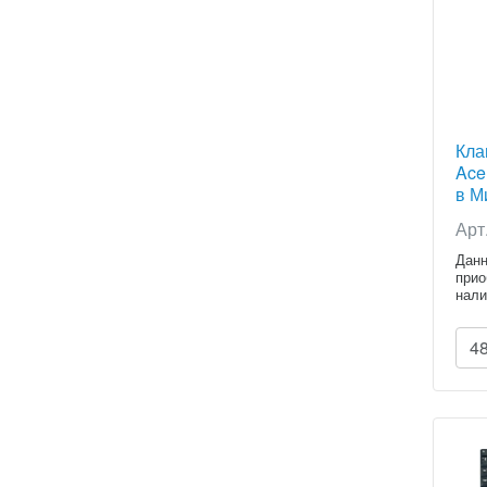
Кла
Ace
в Ми
Арт
Данн
прио
нали
расч
4