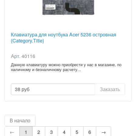
Клавиатура для ноутбука Acer 5236 островная
{Category.Title}
Арт. 40116
Данную клавиатуру можно приобрести у нас в магазине, по
наличному и безналичному расчету...
38
руб
Заказать
В начало
←
1
2
3
4
5
6
→