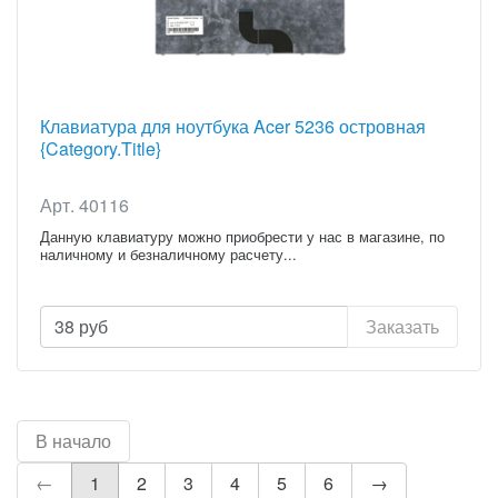
Клавиатура для ноутбука Acer 5236 островная
{Category.Title}
Арт. 40116
Данную клавиатуру можно приобрести у нас в магазине, по
наличному и безналичному расчету...
38
руб
Заказать
В начало
←
1
2
3
4
5
6
→