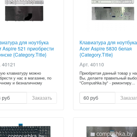
виатура для ноутбука
Клавиатура для ноутбука
r Aspire 521 приобрести
Acer Aspire 5830 белая
нске {Category.Title}
{Category.Title}
. 40121
Арт. 40110
ую клавиатуру можно
Приобретая данный товар у на
брести у нас в магазине, по
Вы, делаете правильный выбо
чному и безналичному
"Compushka.by" - ремонтиру...
ету...
8
руб
Заказать
60
руб
Заказа