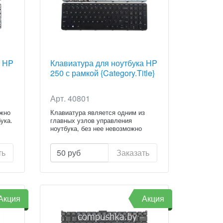
а HP
Клавиатура для ноутбука HP
250 с рамкой {Category.Title}
Арт. 40801
ежно
Клавиатура является одним из
ука.
главных узлов управления
ноутбука, без нее невозможно
испол...
ть
50
руб
Заказать
Акция
Акция