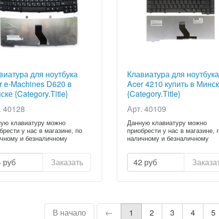
виатура для ноутбука
Клавиатура для ноутбука
r e-Machines D620 в
Acer 4210 купить в Минс
ске {Category.Title}
{Category.Title}
. 40128
Арт. 40109
ую клавиатуру можно
Данную клавиатуру можно
брести у нас в магазине, по
приобрести у нас в магазине, 
чному и безналичному
наличному и безналичному
ету...
расчету...
4
руб
Заказать
42
руб
Заказа
В начало
←
1
2
3
4
5