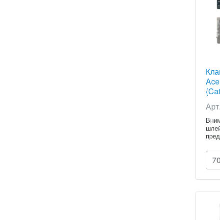
Кла
Ace
{Cat
Арт
Вним
шлей
пред
7