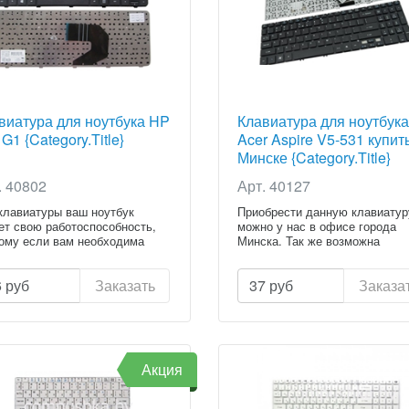
виатура для ноутбука HP
Клавиатура для ноутбука
G1 {Category.Title}
Acer Aspire V5-531 купит
Минске {Category.Title}
. 40802
Арт. 40127
клавиатуры ваш ноутбук
Приобрести данную клавиатур
ет свою работоспособность,
можно у нас в офисе города
ому если вам необходима
Минска. Так же возможна
установ...
6
руб
Заказать
37
руб
Заказа
Акция