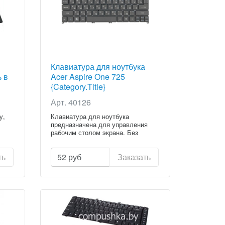
Клавиатура для ноутбука
ь в
Acer Aspire One 725
{Category.Title}
Арт. 40126
у,
Клавиатура для ноутбука
предназначена для управления
рабочим столом экрана. Без
клавиату...
ть
52
руб
Заказать