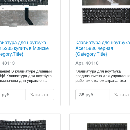
виатура для ноутбука
Клавиатура для ноутбука
r 5235 купить в Минске
Acer 5830 черная
egory.Title}
{Category.Title}
. 40113
Арт. 40118
ание! В клавиатуре длинный
Клавиатура для ноутбука
ф! Клавиатура для ноутбука
предназначена для управлени
назначена для управлен...
рабочим столом экрана. Без
клавиату...
0
руб
Заказать
38
руб
Заказа