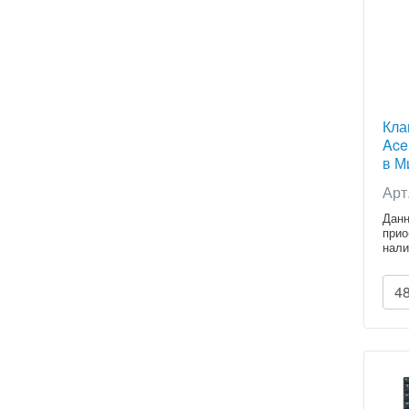
Кла
Ace
в Ми
Арт
Данн
прио
нали
расч
4