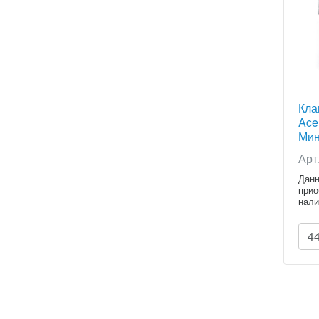
Кла
Ace
Мин
Арт
Данн
прио
нали
расч
4