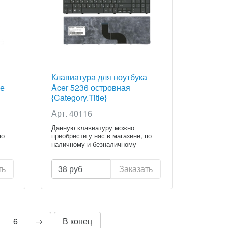
Клавиатура для ноутбука
ке
Acer 5236 островная
{Category.Title}
Арт. 40116
Данную клавиатуру можно
по
приобрести у нас в магазине, по
наличному и безналичному
расчету...
ть
38
руб
Заказать
6
→
В конец