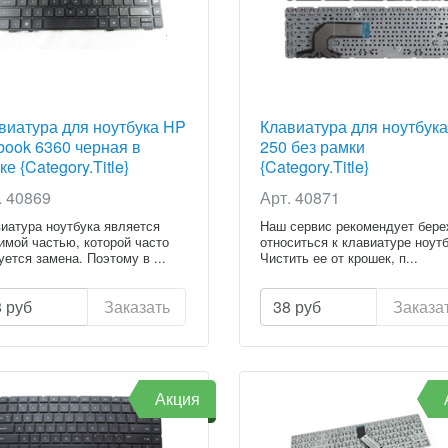
виатура для ноутбука HP
Клавиатура для ноутбук
book 6360 черная в
250 без рамки
е {Category.Title}
{Category.Title}
. 40869
Арт. 40871
иатура ноутбука является
Наш сервис рекомендует бер
имой частью, которой часто
относиться к клавиатуре ноутб
уется замена. Поэтому в ...
Чистить ее от крошек, п...
8
руб
Заказать
38
руб
Заказа
Акция