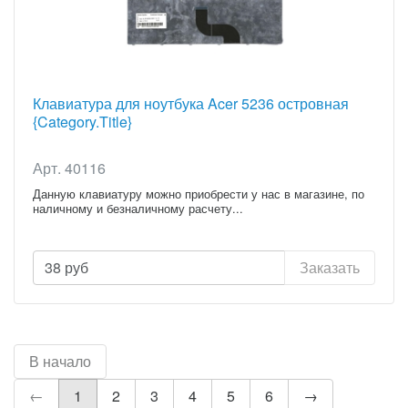
Клавиатура для ноутбука Acer 5236 островная
{Category.Title}
Арт. 40116
Данную клавиатуру можно приобрести у нас в магазине, по
наличному и безналичному расчету...
38
руб
Заказать
В начало
←
1
2
3
4
5
6
→