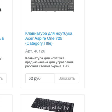
Клавиатура для ноутбука
ь в
Acer Aspire One 725
{Category.Title}
Арт. 40126
у,
Клавиатура для ноутбука
предназначена для управления
рабочим столом экрана. Без
клавиату...
ть
52
руб
Заказать