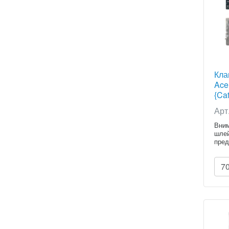
Кла
Ace
{Cat
Арт
Вним
шлей
пред
7