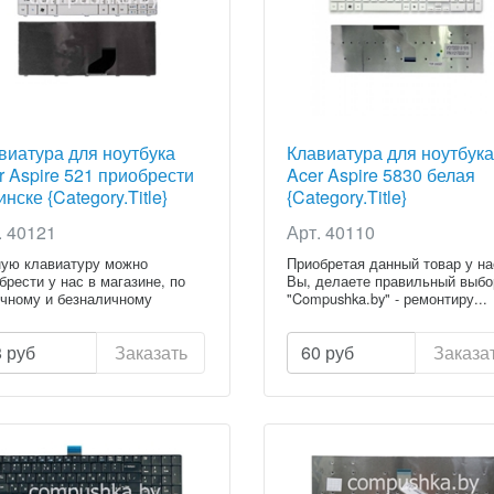
виатура для ноутбука
Клавиатура для ноутбука
r Aspire 521 приобрести
Acer Aspire 5830 белая
нске {Category.Title}
{Category.Title}
. 40121
Арт. 40110
ую клавиатуру можно
Приобретая данный товар у на
брести у нас в магазине, по
Вы, делаете правильный выбо
чному и безналичному
"Compushka.by" - ремонтиру...
ету...
8
руб
Заказать
60
руб
Заказа