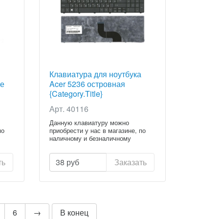
Клавиатура для ноутбука
ке
Acer 5236 островная
{Category.Title}
Арт. 40116
Данную клавиатуру можно
по
приобрести у нас в магазине, по
наличному и безналичному
расчету...
ть
38
руб
Заказать
6
→
В конец