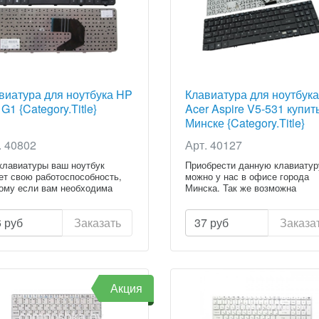
виатура для ноутбука HP
Клавиатура для ноутбука
G1 {Category.Title}
Acer Aspire V5-531 купит
Минске {Category.Title}
. 40802
Арт. 40127
клавиатуры ваш ноутбук
Приобрести данную клавиатур
ет свою работоспособность,
можно у нас в офисе города
ому если вам необходима
Минска. Так же возможна
установ...
6
руб
Заказать
37
руб
Заказа
Акция