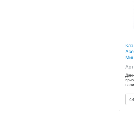
Кла
Ace
Мин
Арт
Данн
прио
нали
расч
4