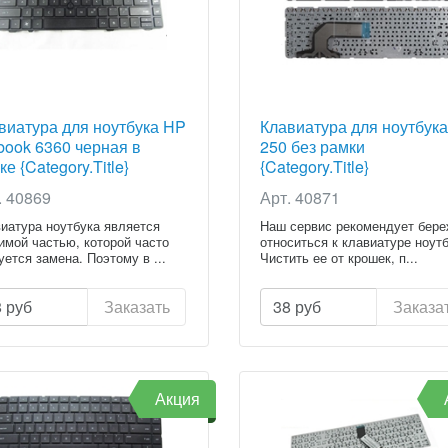
виатура для ноутбука HP
Клавиатура для ноутбук
book 6360 черная в
250 без рамки
е {Category.Title}
{Category.Title}
. 40869
Арт. 40871
иатура ноутбука является
Наш сервис рекомендует бер
имой частью, которой часто
относиться к клавиатуре ноутб
уется замена. Поэтому в ...
Чистить ее от крошек, п...
8
руб
Заказать
38
руб
Заказа
Акция