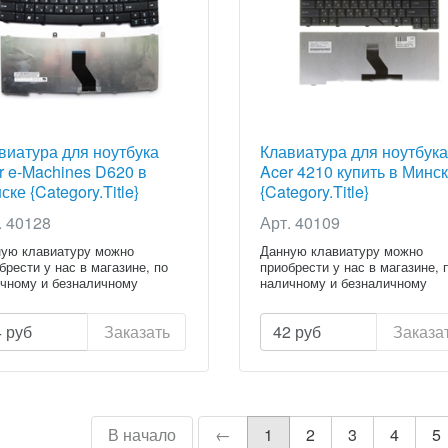
виатура для ноутбука
Клавиатура для ноутбука
r e-Machines D620 в
Acer 4210 купить в Минс
ске {Category.Title}
{Category.Title}
. 40128
Арт. 40109
ую клавиатуру можно
Данную клавиатуру можно
брести у нас в магазине, по
приобрести у нас в магазине, 
чному и безналичному
наличному и безналичному
ету...
расчету...
4
руб
Заказать
42
руб
Заказа
В начало
←
1
2
3
4
5