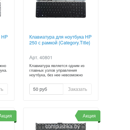
а HP
Клавиатура для ноутбука HP
250 с рамкой {Category.Title}
Арт. 40801
ежно
Клавиатура является одним из
ука.
главных узлов управления
ноутбука, без нее невозможно
испол...
ть
50
руб
Заказать
Акция
Акция