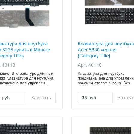
виатура для ноутбука
Клавиатура для ноутбука
r 5235 купить в Минске
Acer 5830 черная
egory.Title}
{Category.Title}
. 40113
Арт. 40118
ание! В клавиатуре длинный
Клавиатура для ноутбука
ф! Клавиатура для ноутбука
предназначена для управлени
назначена для управлен...
рабочим столом экрана. Без
клавиату...
0
руб
Заказать
38
руб
Заказа