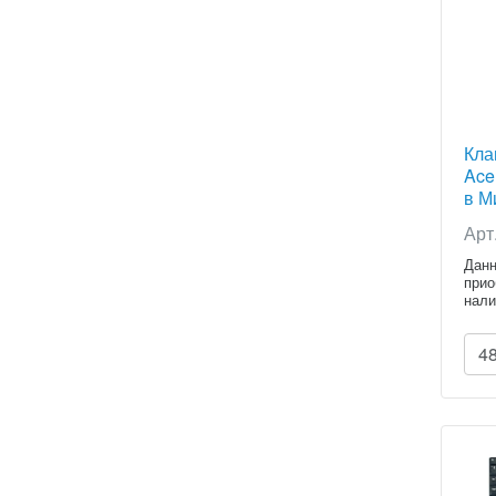
Кла
Ace
в Ми
Арт
Данн
прио
нали
расч
4