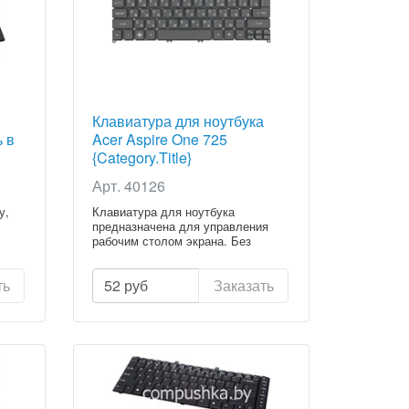
Клавиатура для ноутбука
ь в
Acer Aspire One 725
{Category.Title}
Арт. 40126
у,
Клавиатура для ноутбука
предназначена для управления
рабочим столом экрана. Без
клавиату...
ть
52
руб
Заказать