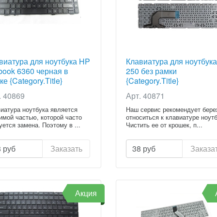
виатура для ноутбука HP
Клавиатура для ноутбук
book 6360 черная в
250 без рамки
е {Category.Title}
{Category.Title}
. 40869
Арт. 40871
иатура ноутбука является
Наш сервис рекомендует бер
имой частью, которой часто
относиться к клавиатуре ноутб
уется замена. Поэтому в ...
Чистить ее от крошек, п...
8
руб
Заказать
38
руб
Заказа
Акция