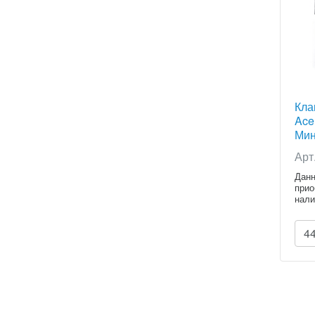
Кла
Ace
Мин
Арт
Данн
прио
нали
расч
4