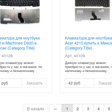
виатура для ноутбука
Клавиатура для ноутбука
r e-Machines D620 в
Acer 4210 купить в Минс
ске {Category.Title}
{Category.Title}
. 40128
Арт. 40109
ую клавиатуру можно
Данную клавиатуру можно
брести у нас в магазине, по
приобрести у нас в магазине, 
чному и безналичному
наличному и безналичному
ету...
расчету...
4
руб
Заказать
42
руб
Заказа
В начало
←
1
2
3
4
5