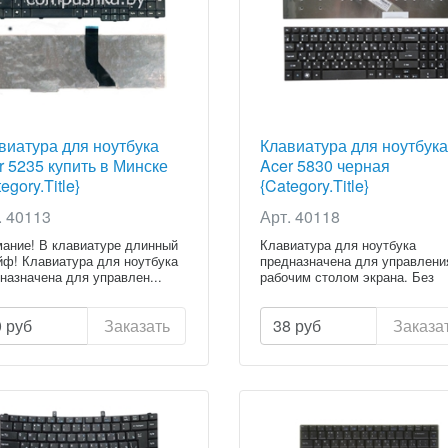
виатура для ноутбука
Клавиатура для ноутбука
r 5235 купить в Минске
Acer 5830 черная
egory.Title}
{Category.Title}
. 40113
Арт. 40118
ание! В клавиатуре длинный
Клавиатура для ноутбука
ф! Клавиатура для ноутбука
предназначена для управлени
назначена для управлен...
рабочим столом экрана. Без
клавиату...
0
руб
Заказать
38
руб
Заказа