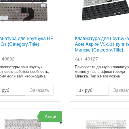
виатура для ноутбука HP
Клавиатура для ноутбука
G1 {Category.Title}
Acer Aspire V5-531 купит
Минске {Category.Title}
. 40802
Арт. 40127
клавиатуры ваш ноутбук
Приобрести данную клавиатур
ет свою работоспособность,
можно у нас в офисе города
ому если вам необходима
Минска. Так же возможна
установ...
6
руб
Заказать
37
руб
Заказа
Акция