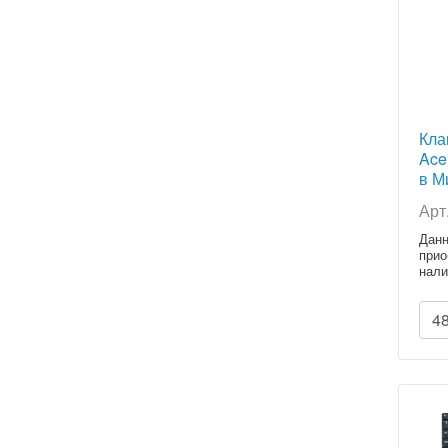
Кла
Ace
в Ми
Арт
Данн
прио
нали
расч
4