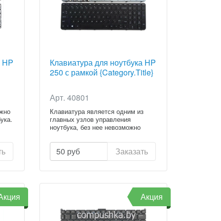
а HP
Клавиатура для ноутбука HP
250 с рамкой {Category.Title}
Арт. 40801
ежно
Клавиатура является одним из
ука.
главных узлов управления
ноутбука, без нее невозможно
испол...
ть
50
руб
Заказать
Акция
Акция