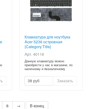
Клавиатура для ноутбука
ке
Acer 5236 островная
{Category.Title}
Арт. 40116
Данную клавиатуру можно
по
приобрести у нас в магазине, по
наличному и безналичному
расчету...
ть
38
руб
Заказать
6
→
В конец