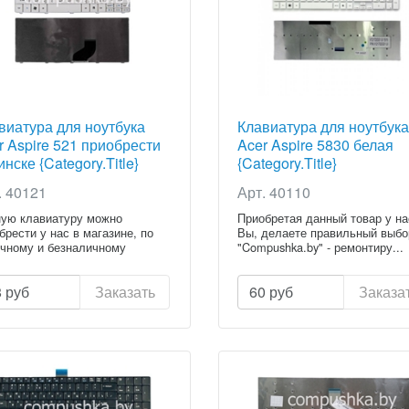
виатура для ноутбука
Клавиатура для ноутбука
r Aspire 521 приобрести
Acer Aspire 5830 белая
нске {Category.Title}
{Category.Title}
. 40121
Арт. 40110
ую клавиатуру можно
Приобретая данный товар у на
брести у нас в магазине, по
Вы, делаете правильный выбо
чному и безналичному
"Compushka.by" - ремонтиру...
ету...
8
руб
Заказать
60
руб
Заказа