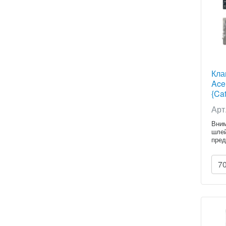
Кла
Ace
{Cat
Арт
Вним
шлей
пред
7