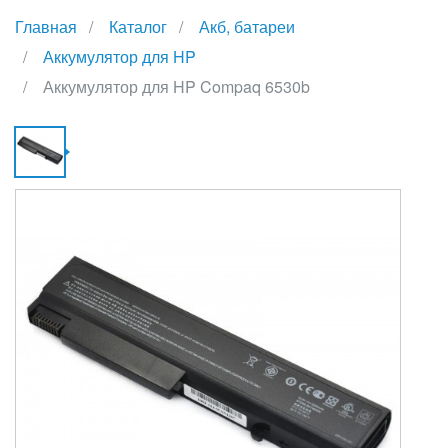
Главная
Каталог
Акб, батареи
Аккумулятор для HP
Аккумулятор для HP Compaq 6530b
А
Д
H
C
6
{