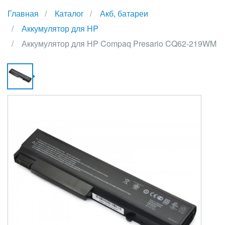
Главная
Каталог
Акб, батареи
Аккумулятор для HP
Аккумулятор для HP Compaq Presario CQ62-219WM
А
Д
H
C
P
C
2
{