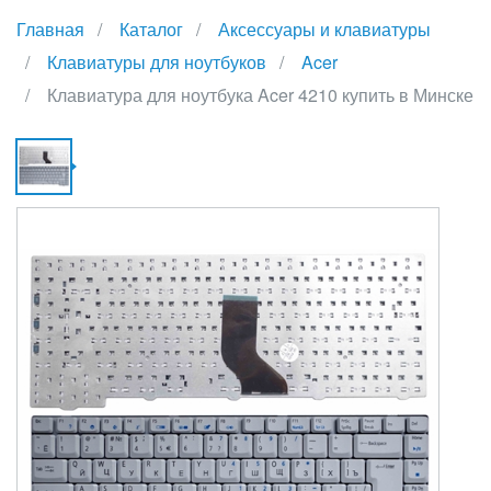
Главная
Каталог
Аксессуары и клавиатуры
Клавиатуры для ноутбуков
Acer
Клавиатура для ноутбука Acer 4210 купить в Минске
К
Д
Н
A
4
К
В
М
{