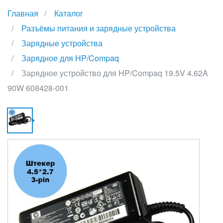
Главная
Каталог
Разъёмы питания и зарядные устройства
Зарядные устройства
Зарядное для HP/Compaq
Зарядное устройство для HP/Compaq 19.5V 4.62A
90W 608428-001
З
У
Д
H
1
4
9
6
0
{