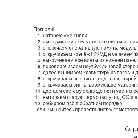
Погнали!
батарею уже сняли
выкручиваем аккуратно все винты из ниж
отключаем оперативную память, модуль W
откручиваем крепёж НЖМД и снимаем жё
выкручиваем все винты из нижней панел
переворачиваем ноутбук лицевой сторо
далее вынимаем клавиатуру из пазов и 
откручиваем все винты под клавиатурой
откручиваем винты держующие материнс
достаем систему охлаждения и чистим е
вытираем старую термопасту под СО и н
собираем всё в обратном порядке
Если Вы, боитесь провести чистку самостоя
Сер
и