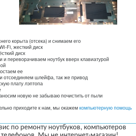
него корыта (отсека) и снимаем его
i-Fi, жесткий диск
сткий диск
и и переворачиваем ноутбук вверх клавиатурой
ной
достаем ее
 и отсоединяем шлейфа, так же привод
кую плату лэптопа
е
аносим новую не забываю почистить от пыли
тельно приходите к нам, мы окажем
компьютерную помощь
вис по ремонту ноутбуков, компьютеров
 телефонов. Мы не интернет-магазин!