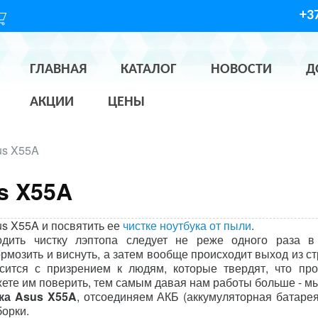
+37
ГЛАВНАЯ
КАТАЛОГ
НОВОСТИ
Д
АКЦИИ
ЦЕНЫ
us X55A
us X55A
s X55A и посвятить ее
чистке ноутбука от пыли
.
дить чистку лэптопа следует не реже одного раза в
рмозить и виснуть, а затем вообще происходит выход из ст
осится с призрением к людям, которые твердят, что пр
ете им поверить, тем самым давая нам работы больше - мы
ка Asus X55A
, отсоединяем АКБ (аккумуляторная батарея
борки.