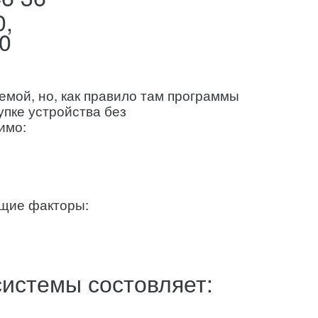
0,
0
емой, но, как правило там программы
упке устройства без
имо:
ющие факторы:
системы состовляет: