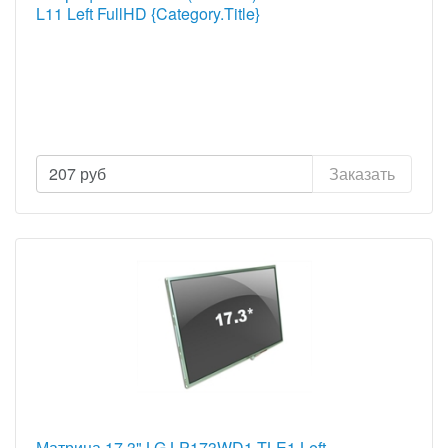
L11 Left FullHD {Category.Title}
207
руб
Заказать
Матрица 17.3" LG LP173WD1-TLE1 Left