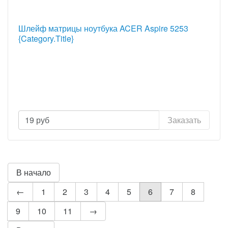
Шлейф матрицы ноутбука ACER Aspire 5253
{Category.Title}
19
руб
Заказать
В начало
←
1
2
3
4
5
6
7
8
9
10
11
→