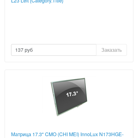
L23 Left {Category.Title}
137
руб
Заказать
Матрица 17.3" CMO (CHI MEI) InnoLux N173HGE-