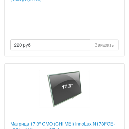
220
руб
Заказать
Матрица 17.3" CMO (CHI MEI) InnoLux N173FGE-