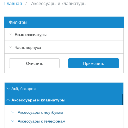
Главная
Аксессуары и клавиатуры
Фильтры
Язык клавиатуры
Часть корпуса
Очистить
Применить
Акб, батареи
Аккумулятор для Acer
Аксессуары и клавиатуры
Аккумулятор для Apple
Аксессуары к ноутбукам
Аккумулятор для Asus
Аксессуары к телефонам
Наклейки для клавиатур ноутбука
Аккумулятор для Dell