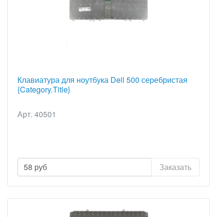
Зарядное для Samsung
Разъемы для Samsung
Зарядное для Sony
Разъемы для Sony
Зарядное для Toshiba
Зарядные для Lenovo/IBM
Клавиатура для ноутбука Dell 500 серебристая
{Category.Title}
Арт. 40501
58
руб
Заказать