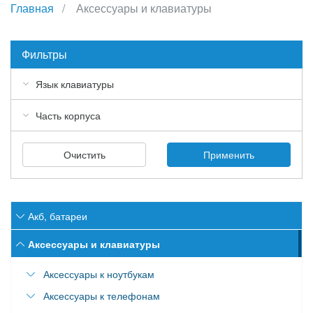
Главная
Аксессуары и клавиатуры
Фильтры
Язык клавиатуры
Часть корпуса
Очистить
Применить
Акб, батареи
Аккумулятор для Acer
Аксессуары и клавиатуры
Аккумулятор для Apple
Аксессуары к ноутбукам
Аккумулятор для Asus
Аксессуары к телефонам
Наклейки для клавиатур ноутбука
Аккумулятор для Dell