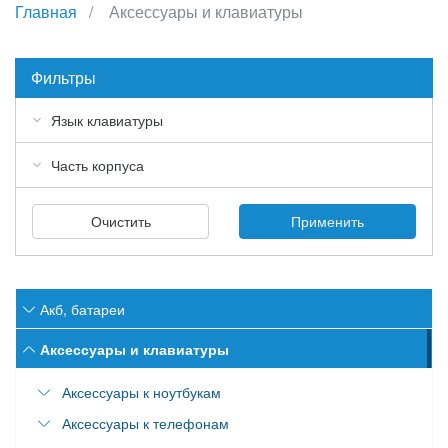
Главная
Аксессуары и клавиатуры
Фильтры
Язык клавиатуры
Часть корпуса
Очистить
Применить
Акб, батареи
Аккумулятор для Acer
Аксессуары и клавиатуры
Аккумулятор для Apple
Аксессуары к ноутбукам
Аккумулятор для Asus
Аксессуары к телефонам
Наклейки для клавиатур ноутбука
Аккумулятор для Dell