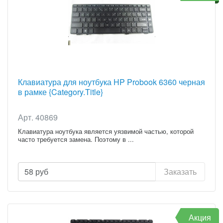
Зарядное для Samsung
Разъемы для Samsung
Зарядное для Sony
Разъемы для Sony
Зарядное для Toshiba
Зарядные для Lenovo/IBM
Клавиатура для ноутбука HP Probook 6360 черная
в рамке {Category.Title}
Арт. 40869
Клавиатура ноутбука является уязвимой частью, которой
часто требуется замена. Поэтому в ...
58
руб
Заказать
Акция